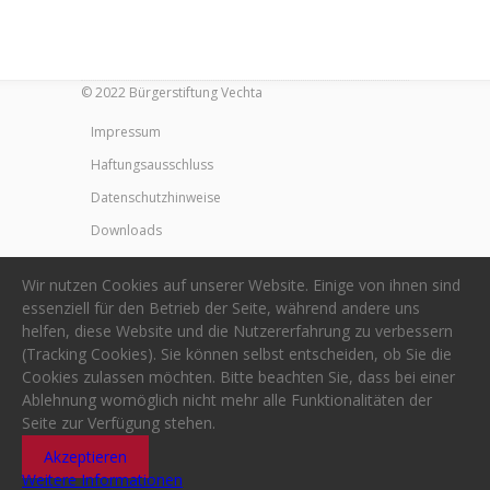
© 2022 Bürgerstiftung Vechta
Impressum
Haftungsausschluss
Datenschutzhinweise
Downloads
Wir nutzen Cookies auf unserer Website. Einige von ihnen sind
essenziell für den Betrieb der Seite, während andere uns
helfen, diese Website und die Nutzererfahrung zu verbessern
(Tracking Cookies). Sie können selbst entscheiden, ob Sie die
Cookies zulassen möchten. Bitte beachten Sie, dass bei einer
Ablehnung womöglich nicht mehr alle Funktionalitäten der
Seite zur Verfügung stehen.
Akzeptieren
Weitere Informationen