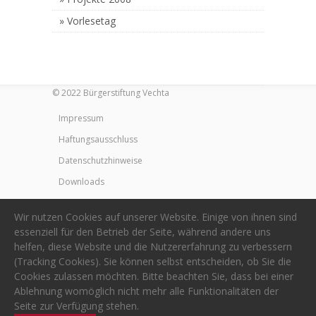
Vorlesetag
© 2022 Bürgerstiftung Vechta
Impressum
Haftungsausschluss
Datenschutzhinweise
Downloads
Wir nutzen Cookies auf unserer Website. Einige von ihnen sind
essenziell für den Betrieb der Seite, während andere uns
helfen, diese Website und die Nutzererfahrung zu verbessern
(Tracking Cookies). Sie können selbst entscheiden, ob Sie die
Cookies zulassen möchten. Bitte beachten Sie, dass bei einer
Ablehnung womöglich nicht mehr alle Funktionalitäten der
Seite zur Verfügung stehen.