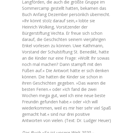
Langförden, die auch die größte Gruppe im
Sommercamp gestellt hatten, bekamen das
Buch Anfang Dezember persönlich überreicht.
»Ihr könnt stolz darauf sein,« lobte sie
Heinrich Wolking, Vorsitzender der
Bürgerstiftung Vechta. Er freue sich schon
darauf, die Geschichten seinem vierjährigen
Enkel vorlesen zu können. Uwe Kathmann,
Vorstand der Schulstiftung St. Benedikt, hatte
an die Kinder nur eine Frage: »Wollt Ihr sowas
noch mal machen? Dann stampft mit den
Füßen auf.« Die Antwort hätte er sich denken
können. Die hatten die Kinder sie schon in
ihren Geschichten gegeben. »Das waren die
besten Ferien.« oder »Ich fand die zwei
Wochen mega gut, weil ich eine neue beste
Freundin gefunden habe.« oder »Ich will
wiederkommen, weil es mir hier sehr viel Spaß
gemacht hat.« sind nur drei positive
Antworten von vielen. (Text: Dr. Ludger Heuer)
Das Buch »So ist unsere Welt 2020 –